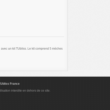
é avec un kit TUbliss. Le kit comprend 5 mèches
 TUbliss France
ation interdite en dehors de ce site.