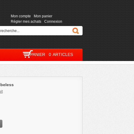
Mon compte
Mon panier
Régler mes achats
Connexion
PANIER
0
ARTICLES
ubeless
it