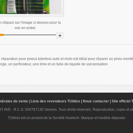
-cliquez sur l'image ci-dessus pour la
voir en entier
e réparation pour pneus tubeless auto et moto est idéal pour réparer un pneu mont
nge, un perforateur, une lime et un tube de liquide de vulcanisation
nérales de vente
|
Liste des revendeurs TUbliss
|
Nous contacter
|
Site officiel
VE - R.C.S. 500787130 Vannes. Tous droits réservés. Reproduction, copie et utilis
TUbliss est un produit de la Société Nuetech. Marque et modèle déposés
s réservés. Reproduction, copie, et utilisation interdites en dehors de ce site.