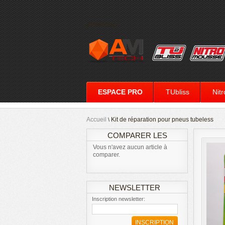
Bienvenue !
ESPACE PRO
TUbliss
Nit
Accueil
Kit de réparation pour pneus tubeless
\
COMPARER LES
Vous n'avez aucun article à
PRODUITS
comparer.
NEWSLETTER
Inscription newsletter:
INSCRIPTION