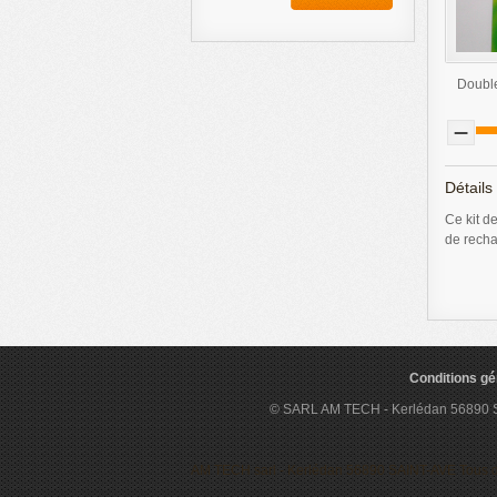
Double
Détails
Ce kit d
de recha
Conditions gé
© SARL AM TECH - Kerlédan 56890 ST A
AM TECH sarl - Kerlédan 56890 SAINT-AVE Tous droit