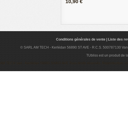
10,90 €
Conditions générales de vente
|
Liste des r
© SARL AM TECH - Kerlédan 56890 ST AVE - R.C.S. 500787130 Vannes. T
TUbliss est un produit de
AM TECH sarl - Kerlédan 56890 SAINT-AVE Tous droits réservés. Reproduction, copie,