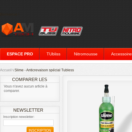
Bienvenue !
ESPACE PRO
TUbliss
Nitromousse
Accessoire
Accueil
Slime - Anticrevaison spécial Tubless
\
COMPARER LES
Vous n'avez aucun article à
PRODUITS
comparer.
NEWSLETTER
Inscription newsletter:
INSCRIPTION